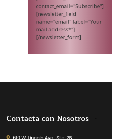
contact_email="Subscribe"]
[newsletter_field
name="email" label="Your
mail address*"]
[/newsletter_form]
Contacta con Nosotros
610 W. Lincoln Ave., Ste. 2B